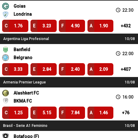
Goias
access_time
22:30
Londrina
C
1.76
E
3.23
F
4.90
A
1.90
+
432
Argentina Liga Profesional
10/08
Banfield
access_time
22:00
Belgrano
C
3.33
E
2.84
F
2.40
A
2.09
+
407
Armenia Premier League
10/08
Alashkert FC
access_time
16:00
BKMA FC
C
1.25
E
5.15
F
7.84
A
1.46
+
76
Brasil - Serie A1 Feminino
10/08
Botafogo (F)